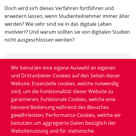
Doch wird sich dieses Verfahren fortführen und
erweitern lassen, wenn Studienteilnehmer immer älter
werden? Wie sehr sind sie in das digitale Leben
involviert? Und warum sollten sie von digitalen Studien
nicht ausgeschlossen werden?
Wir benutzen eine eigene Auswahl an eigenen
Neues Whitepaper
und Drittanbieter-Cookies auf den Seiten dieser
Website: Essenzielle cookies, welche notwendig
sind, um die Funktionalität dieser Website zu
garantieren; Funktionale Cookies, welche eine
bessere Bedienung während des Besuches
gewährleisten; Performance Cookies, welche wir
benutzen um aggregierte Daten bezüglich der
Websitenutzung und für statistische