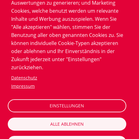
Auswertungen zu generieren; und Marketing
Cookies, welche benutzt werden um relevante
Unsere Zusammenfassung der
Inhalte und Werbung auszuspielen. Wenn Sie
EUCROF-Vorschläge zur Nutzung
"Alle akzeptieren" wählen, stimmen Sie der
von Remote Source Data
Benutzung aller oben genannten Cookies zu. Sie
Verification and Reviews
können individuelle Cookie-Typen akzeptieren
(rSDV/rSDR) in klinischen
oder ablehnen und Ihr Einverständnis in der
Studien. Gewinnen Sie Einblicke
Zukunft jederzeit unter "Einstellungen"
und Empfehlungen für eine
zurückziehen.
nahtlose Integration, welche die
Datenschutz
Datenkonsistenz und den
Impressum
Datenschutz der Teilnehmer
gewährleistet und gleichzeitig
EINSTELLUNGEN
den Aufwand für die Prüfstellen
reduziert.
ALLE ABLEHNEN