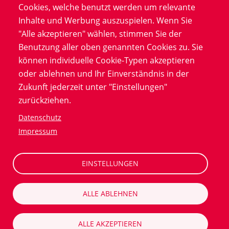
Platforms zugängliche Formen der Datenerhebung und
Cookies, welche benutzt werden um relevante
-verarbeitung bieten nicht nur umfassendere
Inhalte und Werbung auszuspielen. Wenn Sie
Studienergebnisse. Der Einsatz neuer Technologien
"Alle akzeptieren" wählen, stimmen Sie der
resultiert zudem in einer verkürzten Studienlaufzeit
Benutzung aller oben genannten Cookies zu. Sie
und geringeren Kosten.
können individuelle Cookie-Typen akzeptieren
oder ablehnen und Ihr Einverständnis in der
Die Technologie hinter Alcedis Platforms basiert auf
Zukunft jederzeit unter "Einstellungen"
einer einheitlichen REST-API Schnittstelle. Dadurch sind
zurückziehen.
Daten standardisiert zwischen Produkten von Alcedis
Datenschutz
und Anwendungen von Partnern übertragbar.
Impressum
Anschließend werden sämtliche Daten und
Informationen der klinischen Studie in einem zentralen
System zugänglich gemacht.
EINSTELLUNGEN
ALLE ABLEHNEN
ALLE AKZEPTIEREN