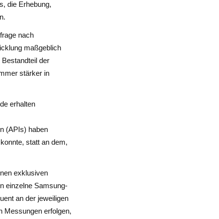
es, die Erhebung,
n.
hfrage nach
wicklung maßgeblich
Bestandteil der
immer stärker in
de erhalten
en (APIs) haben
konnte, statt an dem,
einen exklusiven
n einzelne Samsung-
ent an der jeweiligen
nn Messungen erfolgen,