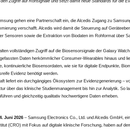
den Zugriff auf Rohsignale und setzt damit neue Standards für die E
msung gehen eine Partnerschaft ein, die Alcedis Zugang zu Samsun
ierung verschafft. Alcedis wird damit die Steuerung auf Geräteebene
der Sensoren sowie die Extraktion von Biodaten im Rohformat über
lten vollständigen Zugriff auf die Biosensorsignale der Galaxy Watch
efassten Daten herkömmlicher Consumer-Wearables hinaus und liefe
e, kontinuierliche Biosensordaten, wie sie für digitale Endpunkte, Bi
reife Evidenz benötigt werden.
aft liefert ein durchgängiges Ökosystem zur Evidenzgenerierung – v
ktur über das klinische Studienmanagement bis hin zur Analytik. So l
führen und gleichzeitig qualitativ hochwertigere Daten erheben.
4. Juni 2026
– Samsung Electronics Co., Ltd. und Alcedis GmbH, ei
itut (CRO) mit Fokus auf digitale klinische Forschung, haben auf dem