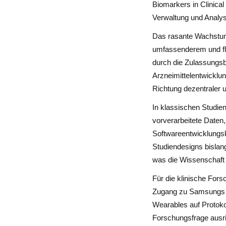
Biomarkers in Clinical
Verwaltung und Analys
Das rasante Wachstum 
umfassenderem und fle
durch die Zulassungsb
Arzneimittelentwicklun
Richtung dezentraler 
In klassischen Studie
vorverarbeitete Daten,
Softwareentwicklungsk
Studiendesigns bislang
was die Wissenschaft e
Für die klinische Fors
Zugang zu Samsungs 
Wearables auf Protoko
Forschungsfrage ausri