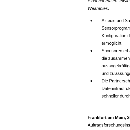
Biosensordaten sowie 
Wearables.
Alcedis und Sa
Sensorprogramm
Konfiguration 
ermöglicht.
Sponsoren erha
die zusammeng
aussagekräftig
und zulassungs
Die Partnersch
Dateninfrastru
schneller durch
Frankfurt am Main, 2
Auftragsforschungsinst