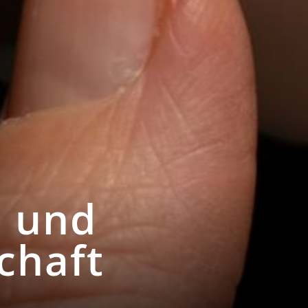
s und
chaft