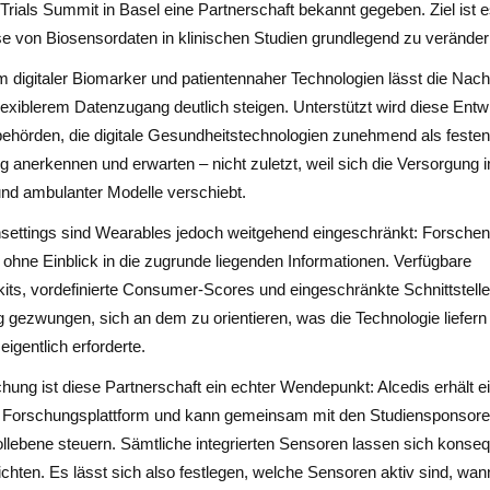
 Trials Summit in Basel eine Partnerschaft bekannt gegeben. Ziel ist 
e von Biosensordaten in klinischen Studien grundlegend zu veränder
digitaler Biomarker und patientennaher Technologien lässt die Nac
xiblerem Datenzugang deutlich steigen. Unterstützt wird diese Ent
ehörden, die digitale Gesundheitstechnologien zunehmend als festen 
g anerkennen und erwarten – nicht zuletzt, weil sich die Versorgung 
und ambulanter Modelle verschiebt.
nsettings sind Wearables jedoch weitgehend eingeschränkt: Forschen
 ohne Einblick in die zugrunde liegenden Informationen. Verfügbare
its, vordefinierte Consumer-Scores und eingeschränkte Schnittstell
 gezwungen, sich an dem zu orientieren, was die Technologie liefern 
igentlich erforderte.
chung ist diese Partnerschaft ein echter Wendepunkt: Alcedis erhält 
Forschungsplattform und kann gemeinsam mit den Studiensponsore
llebene steuern. Sämtliche integrierten Sensoren lassen sich konsequ
chten. Es lässt sich also festlegen, welche Sensoren aktiv sind, wa