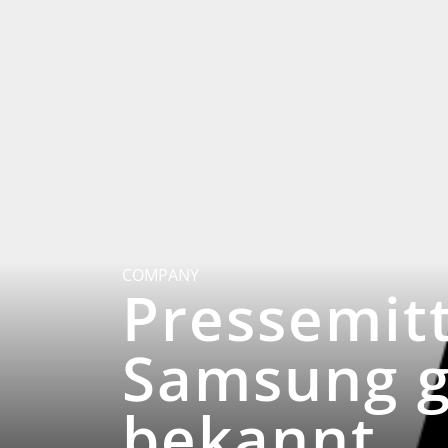
COMPANY
Pressemitt
Samsung g
bekannt