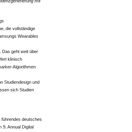
videnzgenerierung mit
gs
, die vollständige
 Samsungs Wearables
. Das geht weit über
rt klinisch
omarker-Algorithmen
on Studiendesign und
assen sich Studien
n führendes deutsches
 9. Annual Digital