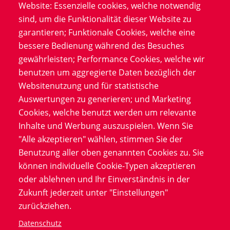
Website: Essenzielle cookies, welche notwendig
1. Integrierter User-Support direkt im
sind, um die Funktionalität dieser Website zu
eCRF
garantieren; Funktionale Cookies, welche eine
bessere Bedienung während des Besuches
Für eine reibungslose Nutzung des electronic Case
gewährleisten; Performance Cookies, welche wir
Report Form (eCRF)-Systems bietet Alcedis ein User-
benutzen um aggregierte Daten bezüglich der
Support-Plugin, das direkt im eCRF eingebunden ist.
Websitenutzung und für statistische
Damit können Ärztinnen und Ärzte wie Dr. Schmitt ihre
Auswertungen zu generieren; und Marketing
Fragen direkt im System stellen. Der jeweilige
Cookies, welche benutzt werden um relevante
Themenbereich wird automatisch zugeordnet und per
Inhalte und Werbung auszuspielen. Wenn Sie
Push-Nachricht an die zuständigen
"Alle akzeptieren" wählen, stimmen Sie der
Studienverantwortlichen weitergeleitet. So lassen sich
Benutzung aller oben genannten Cookies zu. Sie
klinische Informationen gezielt klären – effizient und
können individuelle Cookie-Typen akzeptieren
dokumentiert.
oder ablehnen und Ihr Einverständnis in der
Zukunft jederzeit unter "Einstellungen"
zurückziehen.
White Paper
Datenschutz