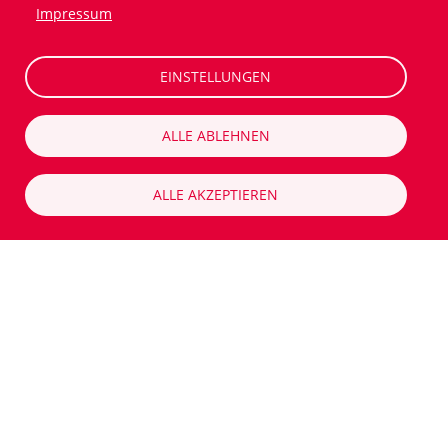
Impressum
EINSTELLUNGEN
ALLE ABLEHNEN
ALLE AKZEPTIEREN
Unsere Zusammenfassung der
EUCROF-Vorschläge zur Nutzung
von Remote Source Data
Verification and Reviews
(rSDV/rSDR) in klinischen
Studien. Gewinnen Sie Einblicke
und Empfehlungen für eine
nahtlose Integration, welche die