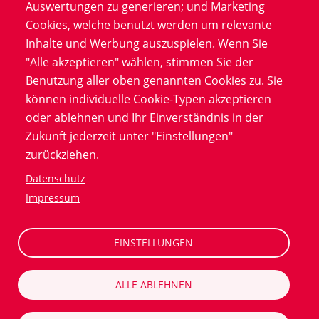
Entdecken Sie unser Whitepaper
Auswertungen zu generieren; und Marketing
zur Bewältigung zentraler
Cookies, welche benutzt werden um relevante
Herausforderungen in
Inhalte und Werbung auszuspielen. Wenn Sie
klinischen Studien. Vermeiden
"Alle akzeptieren" wählen, stimmen Sie der
Sie kostspielige Verzögerungen
Benutzung aller oben genannten Cookies zu. Sie
durch immer wiederkehrende
können individuelle Cookie-Typen akzeptieren
Hürden mit diesen innovativen,
oder ablehnen und Ihr Einverständnis in der
technologischen und
Zukunft jederzeit unter "Einstellungen"
patientenzentrierten Lösungen.
zurückziehen.
Datenschutz
Impressum
Jetzt herunterladen!
EINSTELLUNGEN
ALLE ABLEHNEN
Auswirkungen hoher Abbruchraten auf