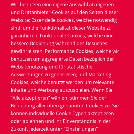
Wir benutzen eine eigene Auswahl an eigenen
Körperliche Aktivität (Schritte, Bewegung, Sport)
und Drittanbieter-Cookies auf den Seiten dieser
Die Kombination dieser Daten mit anamnestischen
Website: Essenzielle cookies, welche notwendig
Angaben (z. B. Vorerkrankungen) und Umweltdaten
sind, um die Funktionalität dieser Website zu
(z. B. Luftqualität, Pollenbelastung) gibt klinischen
garantieren; Funktionale Cookies, welche eine
Studien ein neues Level an Kontext. So lassen sich
bessere Bedienung während des Besuches
Wirkstoffe und ihr Einfluss auf das Krankheitsbild in
gewährleisten; Performance Cookies, welche wir
der realen Lebenswelt der Patienten beurteilen – ein
benutzen um aggregierte Daten bezüglich der
echter Fortschritt für die klinische Prüfung im Rahmen
Websitenutzung und für statistische
von DCTs.
Auswertungen zu generieren; und Marketing
Cookies, welche benutzt werden um relevante
Inhalte und Werbung auszuspielen. Wenn Sie
"Alle akzeptieren" wählen, stimmen Sie der
Benutzung aller oben genannten Cookies zu. Sie
können individuelle Cookie-Typen akzeptieren
White Paper
oder ablehnen und Ihr Einverständnis in der
Zukunft jederzeit unter "Einstellungen"