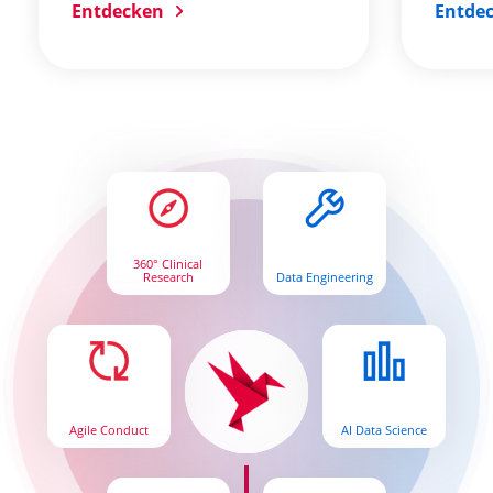
Entdecken
Entde
360° Clinical
Research
Data Engineering
Agile Conduct
AI Data Science